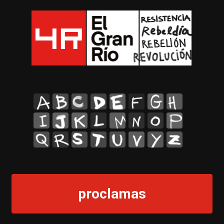
A
B
C
D
E
F
G
H
I
J
K
L
M
N
O
P
Q
R
S
T
U
V
Y
Z
proclamas