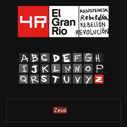
A
B
C
D
E
F
G
H
I
J
K
L
M
N
O
P
Q
R
S
T
U
V
Y
Z
Zeus