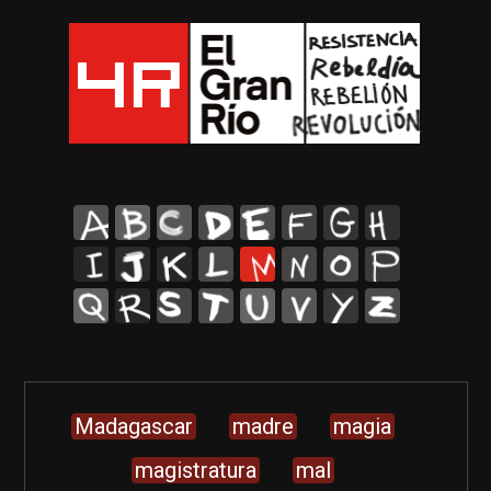
A
B
C
D
E
F
G
H
I
J
K
L
M
N
O
P
Q
R
S
T
U
V
Y
Z
Madagascar
madre
magia
magistratura
mal