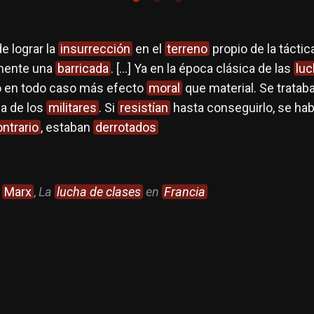
 lograr la
insurrección
en el
terreno
propio de la táctic
mente una
barricada
. […] Ya en la época clásica de las
luc
 en todo caso más efecto
moral
que material. Se trataba
za de los
militares
. Si
resistían
hasta conseguirlo, se hab
ntrario
, estaban
derrotados
.
Marx
,
La
lucha de clases
en
Francia