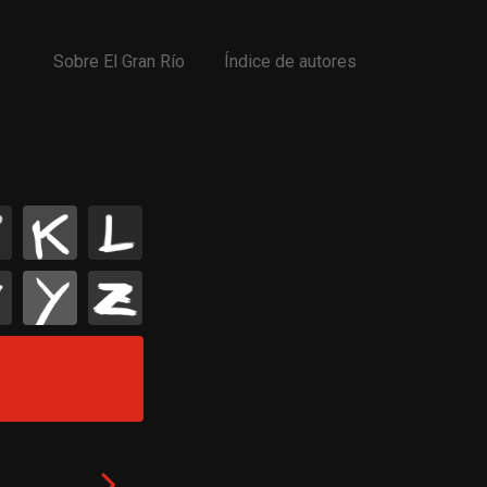
Sobre El Gran Río
Índice de autores
K
L
Y
Z