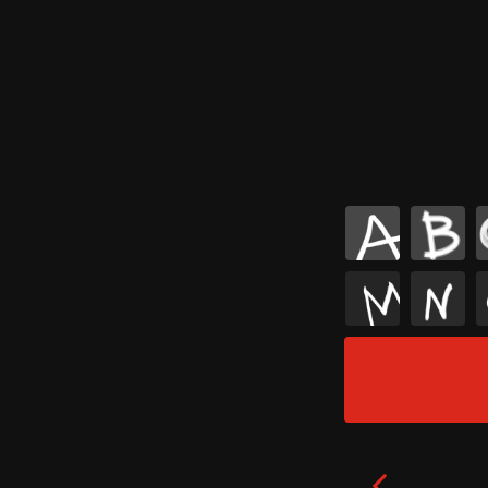
A
B
M
N