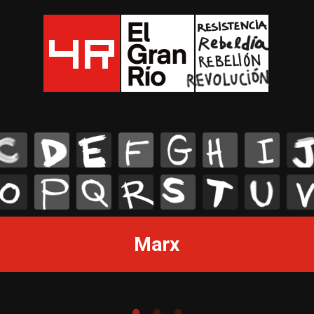
C
D
E
F
G
H
I
J
O
P
Q
R
S
T
U
V
Marx