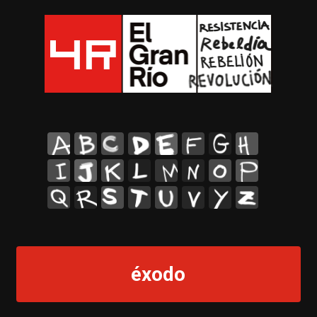
A
B
C
D
E
F
G
H
I
J
K
L
M
N
O
P
Q
R
S
T
U
V
Y
Z
éxodo