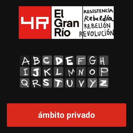
A
B
C
D
E
F
G
H
I
J
K
L
M
N
O
P
Q
R
S
T
U
V
Y
Z
ámbito privado