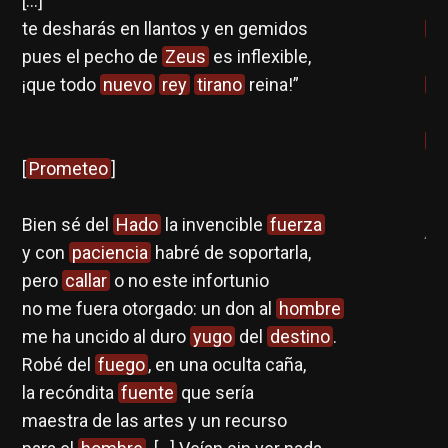
[…]
di
mas
te desharás en llantos y en gemidos
An
pues el pecho de
Zeus
es inflexible,
com
o
¡que todo
nuevo
rey
tirano
reina!”
n
de
.
n
[
Prometeo
]
ue
Só
 un
Bien sé del
Hado
la invencible
fuerza
An
y con
paciencia
habré de soportarla,
soy
pero
callar
o no este infortunio
no me fuera otorgado: un don al
hombre
me ha uncido al duro
yugo
del
destino
.
ólo
Robé del
fuego
, en una oculta caña,
la recóndita
fuente
que sería
maestra de las artes y un recurso