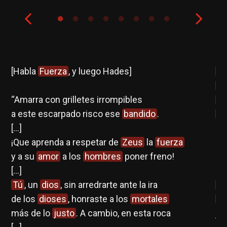
[Habla
Fuerza
, y luego Hades]
Cr
An
es
“Amarra con grilletes irrompibles
Cr
a este escarpado risco ese
bandido
.
An
 la
[…]
Qu
ras
¡Que aprenda a respetar de
Zeus
la
fuerza
hu
a?
y a su
amor
a los
hombres
poner freno!
me
e
[…]
[...]
a
.
Tú
, un
dios
, sin arredrarte ante la ira
Cr
de los
dioses
, honraste a los
mortales
le
gen
más de lo
justo
. A cambio, en esta roca
jac