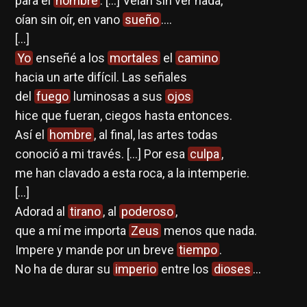
para el
hombre
. […] Veían sin ver nada,
oían sin oír, en vano
sueño
….
[…]
Yo
enseñé a los
mortales
el
camino
hacia un arte difícil. Las señales
del
fuego
luminosas a sus
ojos
hice que fueran, ciegos hasta entonces.
Así el
hombre
, al final, las artes todas
conoció a mi través. […] Por esa
culpa
,
me han clavado a esta roca, a la intemperie.
[…]
Adorad al
tirano
, al
poderoso
,
que a mí me importa
Zeus
menos que nada.
Impere y mande por un breve
tiempo
.
No ha de durar su
imperio
entre los
dioses
…