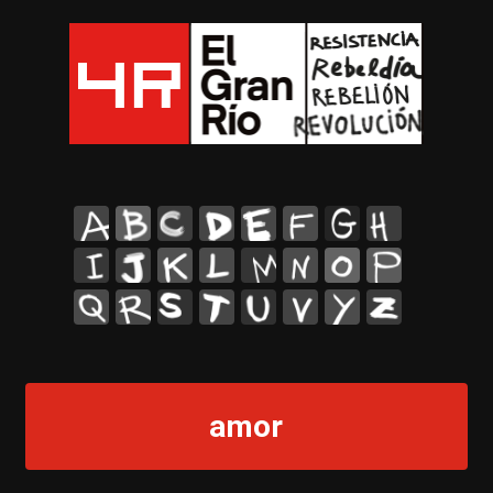
A
B
C
D
E
F
G
H
I
J
K
L
M
N
O
P
Q
R
S
T
U
V
Y
Z
amor