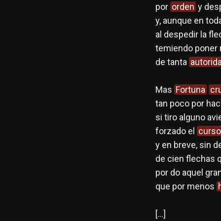
por
orden
y desp
y, aunque en tod
al despedir la fl
temiendo poner 
de tanta
autorid
Mas
Fortuna
cr
tan poco por hac
si tiro alguno avie
forzado el
curso
y en breve, sin de
de cien flechas
por do aquel gr
que por menos
[…]