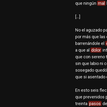
que ningún
mal
[…]
No el aguzado pa
por más que las 
barrenándole el
a que al
dolor
in
que con sereno 
sin que labio ni 
sosegado quedó 
que si asentado 
En esto seis fle
que prevenidos p
treinta
pasos
de