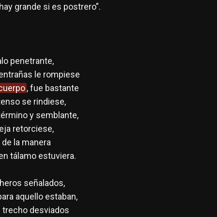
hay grande si es postrero”.
lo penetrante,
entrañas le rompiese
cuerpo
, fue bastante
tenso se rindiese,
término y semblante,
ceja retorciese,
de la manera
en tálamo estuviera.
cheros señalados,
ara aquello estaban,
 trecho desviados