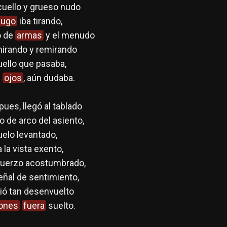
cuello y grueso nudo
dugo
iba tirando,
o de
armas
y el menudo
mirando y remirando
uello que pasaba,
s
ojos
, aún dudaba.
ues, llegó al tablado
o de arco del asiento,
uelo levantado,
 la vista exento,
fuerzo acostumbrado,
ñal de sentimiento,
bió tan desenvuelto
iones
fuera
suelto.