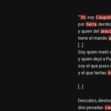
“
Yo
soy
Caupol
por
tierra
derrib
y quien del
arau
tiene el mando
a
[…]
Soy quien mató a
y quien dejó a P
soy el que puso 
y el que tantas
b
[…]
Descalzo, destoc
dos pesadas
ca