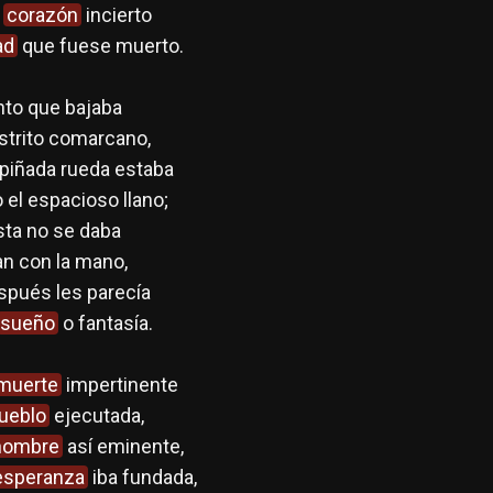
y
corazón
incierto
ad
que fuese muerto.
nto que bajaba
istrito comarcano,
apiñada rueda estaba
 el espacioso llano;
vista no se daba
an con la mano,
espués les parecía
sueño
o fantasía.
muerte
impertinente
ueblo
ejecutada,
hombre
así eminente,
esperanza
iba fundada,