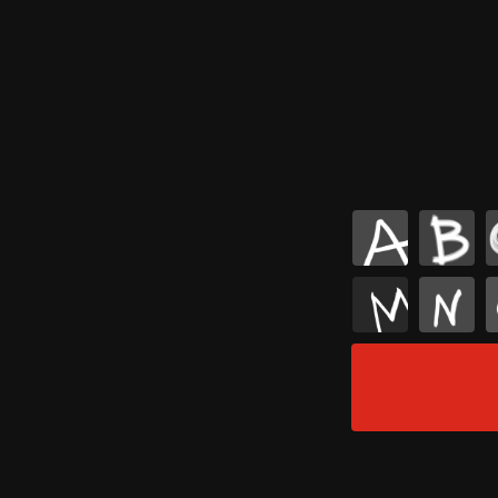
A
B
M
N