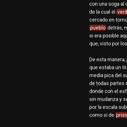
con una soga al 
de la cual el
ver
cercado en torn
pueblo
detrás, 
si era posible aq
que, visto por lo
De esta manera, p
que estaba un tir
media pica del s
de todas partes a
donde con el es
sin mudanza y se
por la escala su
como si de
pris