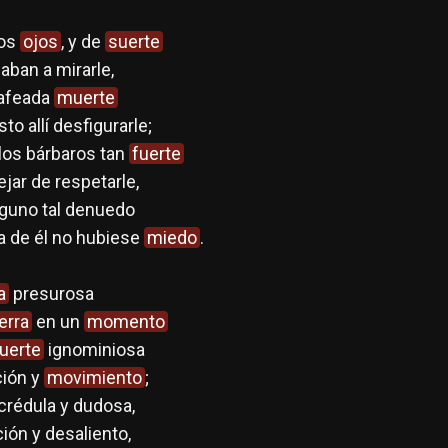
los
ojos
, y de
suerte
aban a mirarle,
 afeada
muerte
o allí desfigurarle;
los bárbaros tan
fuerte
jar de respetarle,
 alguno tal denuedo
a de él no hubiese
miedo
.
a
presurosa
ierra
en un
momento
uerte
ignominiosa
ción y
movimiento
;
crédula y dudosa,
ión y desaliento,