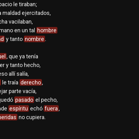
acio le tiraban;
a maldad ejercitados,
echa vacilaban,
mano en un tal
hombre
ad
y tanto
nombre
.
uel
, que ya tenía
er y tanto hecho,
so allí salía,
le traía
derecho
,
jar parte vacía,
 quedó
pasado
el pecho,
ande
espíritu
echó
fuera
,
heridas
no cupiera.