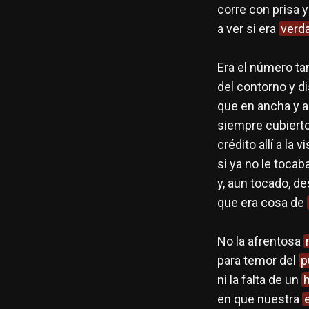
corre con prisa 
a ver si era
verd
Era el número ta
del contorno y d
que en ancha y 
siempre cubierto
crédito allí a la 
si ya no le tocab
y, aun tocado, d
que era cosa de
No la afrentosa
para temor del
p
ni la falta de un
en que nuestra