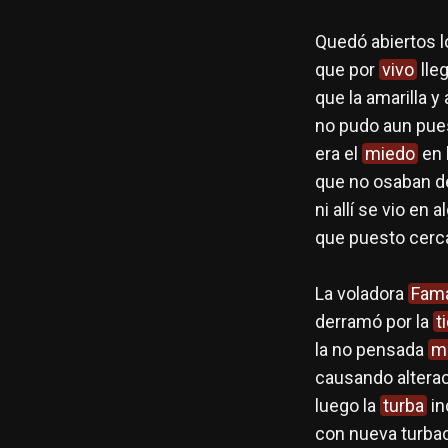
Quedó abiertos 
que por
vivo
lleg
que la amarilla y
no pudo aun puest
era el
miedo
en 
que no osaban de
ni allí se vio en
que puesto cerc
La voladora
Fam
derramó por la
t
la no pensada
m
causando altera
luego la
turba
in
con nueva turbac