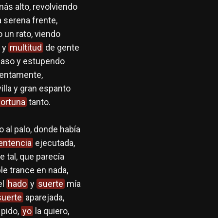
más alto, revolviendo
a serena frente,
o un rato, viendo
o y
multitud
de gente
 caso y estupendo
tentamente,
illa y gran espanto
fortuna
tanto.
 al palo, donde había
entencia
ejecutada,
 tal, que parecía
ble trance en nada,
el
hado
y
suerte
mía
suerte
aparejada,
 pido,
yo
la quiero,