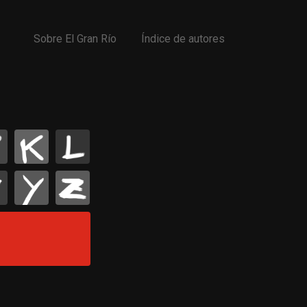
Sobre El Gran Río
Índice de autores
K
L
Y
Z