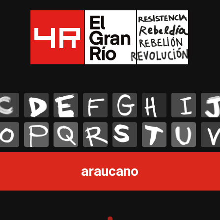
C
D
E
F
G
H
I
J
O
P
Q
R
S
T
U
V
araucano