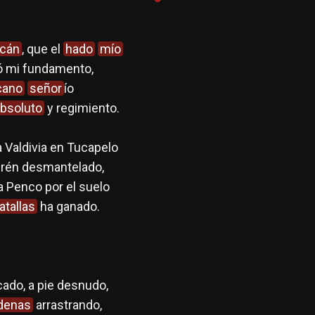
icán
, que el
hado
mío
ó mi fundamento,
cano
señor
ío
bsoluto
y regimiento.
 Valdivia en Tucapelo
urén desmantelado,
a Penco por el suelo
atallas
ha ganado.
ado, a pie desnudo,
denas
arrastrando,