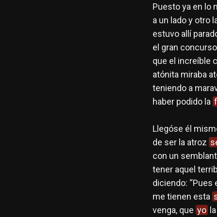
Puesto ya en lo 
a un lado y otro l
estuvo allí parad
el gran concurs
que el increíble
atónita miraba a
teniendo a marav
haber podido la
Llegóse él mismo
de ser la atroz
s
con un semblante
tener aquel terri
diciendo: “Pues 
me tienen esta
venga, que
yo
la