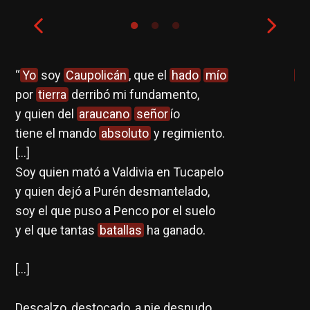
o
.
“
Yo
soy
Caupolicán
, que el
hado
mío
Gu
s
por
tierra
derribó mi fundamento,
i
y quien del
araucano
señor
ío
 y
tiene el mando
absoluto
y regimiento.
[…]
Soy quien mató a Valdivia en Tucapelo
y quien dejó a Purén desmantelado,
soy el que puso a Penco por el suelo
y el que tantas
batallas
ha ganado.
[…]
Descalzo, destocado, a pie desnudo,