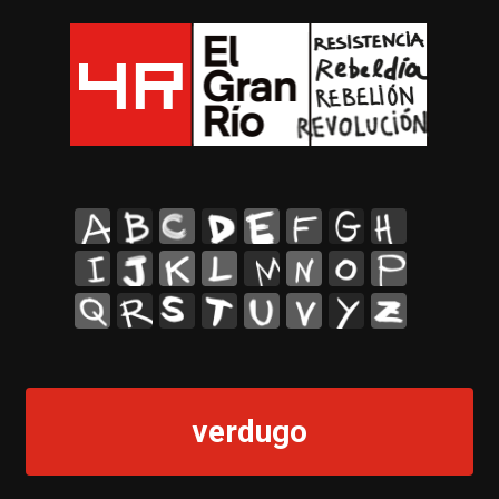
A
B
C
D
E
F
G
H
I
J
K
L
M
N
O
P
Q
R
S
T
U
V
Y
Z
verdugo