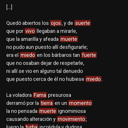
[…]
Quedó abiertos los
ojos
, y de
suerte
que por
vivo
llegaban a mirarle,
que la amarilla y afeada
muerte
no pudo aun puesto allí desfigurarle;
era el
miedo
en los bárbaros tan
fuerte
que no osaban dejar de respetarle,
ni allí se vio en alguno tal denuedo
que puesto cerca de él no hubiese
miedo
.
La voladora
Fama
presurosa
derramó por la
tierra
en un
momento
la no pensada
muerte
ignominiosa
causando alteración y
movimiento
;
luego la
turba
incrédula y dudosa,