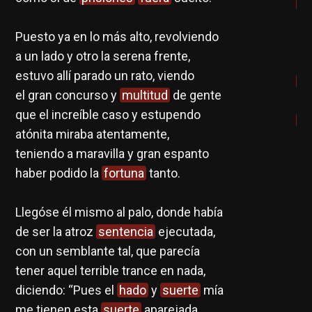
si
pr
Puesto ya en lo más alto, revolviendo
Pr
a un lado y otro la serena frente,
Sa
estuvo allí parado un rato, viendo
vi
el gran concurso y
multitud
de gente
dif
que el increíble caso y estupendo
ho
atónita miraba atentamente,
re
teniendo a maravilla y gran espanto
co
haber podido la
fortuna
tanto.
es
ca
Llegóse él mismo al palo, donde había
sa
de ser la atroz
sentencia
ejecutada,
con un semblante tal, que parecía
H.
tener aquel terrible trance en nada,
�?
diciendo: “Pues el
hado
y
suerte
mía
me tienen esta
suerte
aparejada,