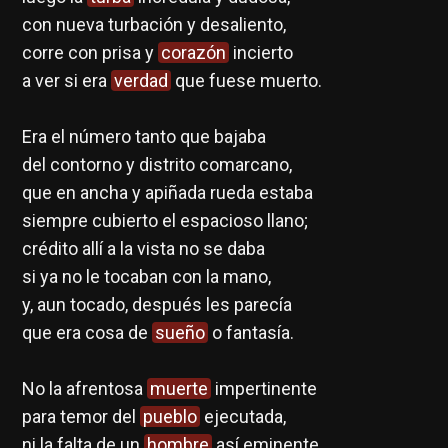
con nueva turbación y desaliento,
corre con prisa y
corazón
incierto
a ver si era
verdad
que fuese muerto.
Era el número tanto que bajaba
del contorno y distrito comarcano,
que en ancha y apiñada rueda estaba
siempre cubierto el espacioso llano;
crédito allí a la vista no se daba
si ya no le tocaban con la mano,
y, aun tocado, después les parecía
que era cosa de
sueño
o fantasía.
No la afrentosa
muerte
impertinente
para temor del
pueblo
ejecutada,
ni la falta de un
hombre
así eminente,