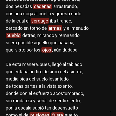
dos pesadas
cadenas
arrastrando,
con una soga al cuello y grueso nudo
de la cual el
verdugo
iba tirando,
cercado en torno de
armas
y el menudo
pueblo
detrás, mirando y remirando
si era posible aquello que pasaba,
que, visto por los
ojos
, aún dudaba.
De esta manera, pues, llegó al tablado
II
que estaba un tiro de arco del asiento,
lo
media pica del suelo levantado,
de
de todas partes a la vista exento,
Se
donde con el esfuerzo acostumbrado,
co
sin mudanza y señal de sentimiento,
se
por la escala subió tan desenvuelto
Ab
como si de
prisiones
fuera
suelto.