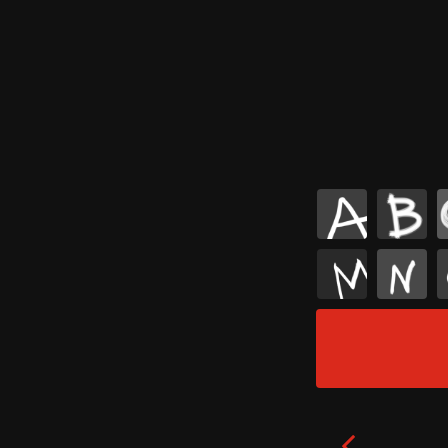
A
B
M
N