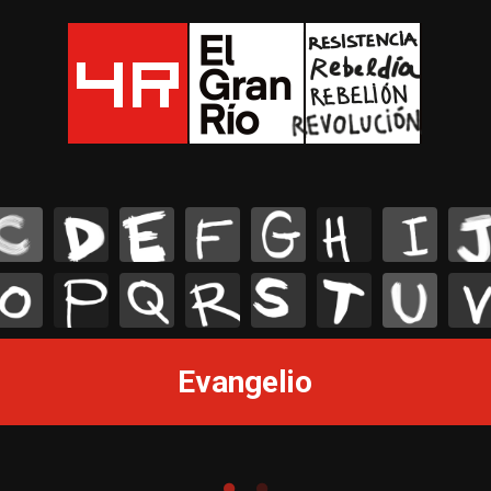
C
D
E
F
G
H
I
J
O
P
Q
R
S
T
U
V
Evangelio