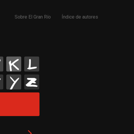
Sobre El Gran Río
Índice de autores
K
L
Y
Z