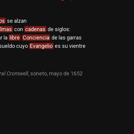
os
se alzan
almas
con
cadenas
de siglos:
r la
libre
Conciencia
de las garras
 sueldo cuyo
Evangelio
es su vientre
ral Cromwell
, soneto, mayo de 1652