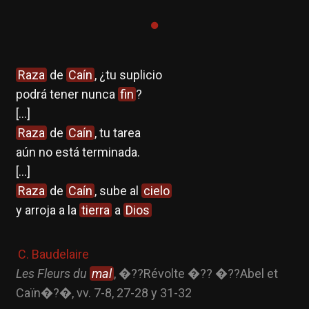
Raza
de
Caín
, ¿tu suplicio
podrá tener nunca
fin
?
[...]
Raza
de
Caín
, tu tarea
aún no está terminada.
[...]
Raza
de
Caín
, sube al
cielo
y arroja a la
tierra
a
Dios
C. Baudelaire
Les Fleurs du
mal
, �??Révolte �?? �??Abel et
Caïn�?�, vv. 7-8, 27-28 y 31-32