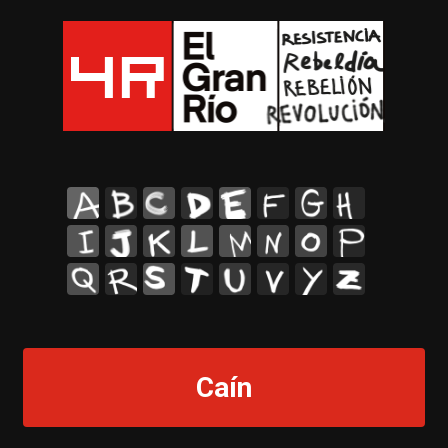
A
B
C
D
E
F
G
H
I
J
K
L
M
N
O
P
Q
R
S
T
U
V
Y
Z
Caín