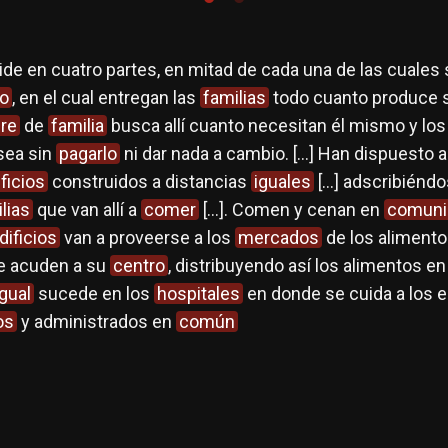
ide en cuatro partes, en mitad de cada una de las cuales 
co
, en el cual entregan las
familias
todo cuanto produce
re
de
familia
busca allí cuanto necesitan él mismo y los 
esea sin
pagarlo
ni dar nada a cambio. […] Han dispuesto
ficios
construidos a distancias
iguales
[…] adscribiéndo
lias
que van allí a
comer
[…]. Comen y cenan en
comuni
dificios
van a proveerse a los
mercados
de los aliment
ue acuden a su
centro
, distribuyendo así los alimentos e
igual
sucede en los
hospitales
en donde se cuida a los 
os
y administrados en
común