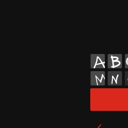
A
B
M
N