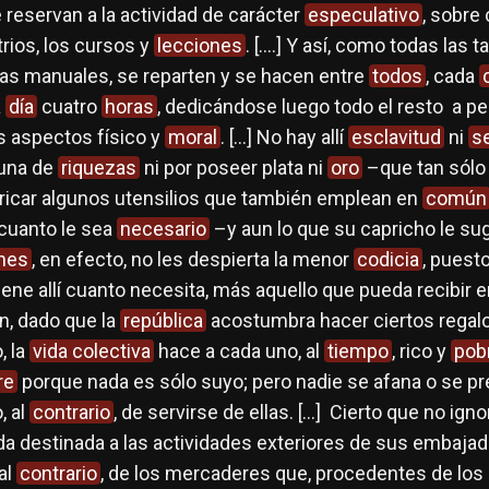
 reservan a la actividad de carácter
especulativo
, sobre
atrios, los cursos y
lecciones
. [….] Y así, como todas las t
las manuales, se reparten y se hacen entre
todos
, cada
a
día
cuatro
horas
, dedicándose luego todo el resto a p
s aspectos físico y
moral
. […] No hay allí
esclavitud
ni
s
guna de
riquezas
ni por poseer plata ni
oro
–que tan sólo
ricar algunos utensilios que también emplean en
común
cuanto le sea
necesario
–y aun lo que su capricho le sug
nes
, en efecto, no les despierta la menor
codicia
, puest
iene allí cuanto necesita, más aquello que pueda recibir e
n, dado que la
república
acostumbra hacer ciertos regal
, la
vida colectiva
hace a cada uno, al
tiempo
, rico y
pob
re
porque nada es sólo suyo; pero nadie se afana o se pr
o, al
contrario
, de servirse de ellas. […] Cierto que no ign
 destinada a las actividades exteriores de sus embajad
al
contrario
, de los mercaderes que, procedentes de lo