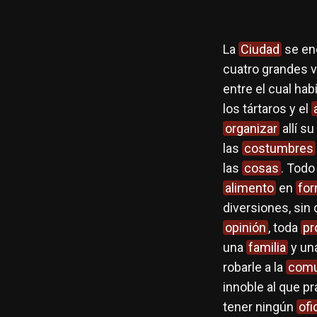
La
Ciudad
se en
cuatro grandes 
entre el cual h
los tártaros y el
organizar
allí su
las
costumbres
las
cosas
. Todo
alimento
en
fo
diversiones, sin
opinión
, toda
pr
una
familia
y un
robarle a la
comu
innoble al que p
tener ningún
ofi