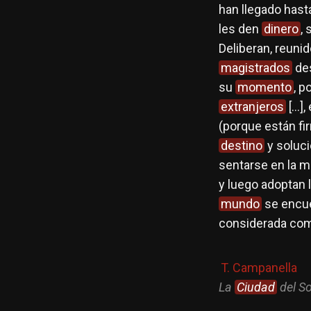
han llegado hasta
les den
dinero
,
Deliberan, reuni
magistrados
des
su
momento
, p
extranjeros
[…],
(porque están fi
destino
y soluc
sentarse en la 
y luego adoptan 
mundo
se encu
considerada co
T. Campanella
La
Ciudad
del So