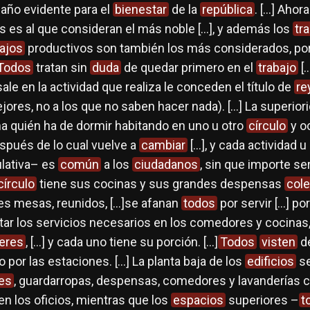
daño evidente para el
bienestar
de la
república
. […] Ahora
s es al que consideran el más noble […], y además los
tr
bajos
productivos son también los más considerados, por
Todos
tratan sin
duda
de quedar primero en el
trabajo
[…
le en la actividad que realiza le conceden el título de
re
jores, no a los que no saben hacer nada). […] La superior
 quién ha de dormir habitando en uno u otro
círculo
y o
espués de lo cual vuelve a
cambiar
[…], y cada actividad 
lativa– es
común
a los
ciudadanos
, sin que importe se
círculo
tiene sus cocinas y sus grandes despensas
cole
s mesas, reunidos, […]se afanan
todos
por servir […] po
star los servicios necesarios en los comedores y cocinas,
leres
, […] y cada uno tiene su porción. […]
Todos
visten
d
 por las estaciones. […] La planta baja de los
edificios
se
res
, guardarropas, despensas, comedores y lavanderías co
en los oficios, mientras que los
espacios
superiores –
t