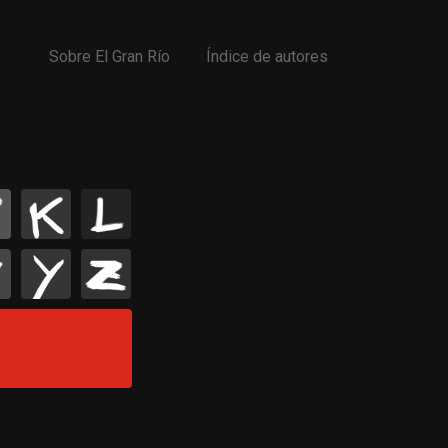
Sobre El Gran Río
Índice de autores
K
L
Y
Z