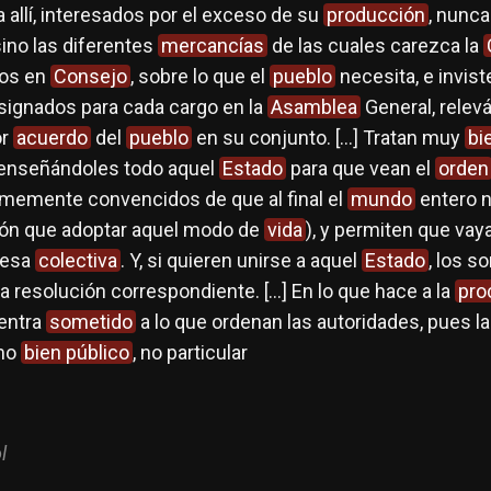
 allí, interesados por el exceso de su
producción
, nunca
 sino las diferentes
mercancías
de las cuales carezca la
dos en
Consejo
, sobre lo que el
pueblo
necesita, e invist
ignados para cada cargo en la
Asamblea
General, relev
or
acuerdo
del
pueblo
en su conjunto. […] Tratan muy
bi
 enseñándoles todo aquel
Estado
para que vean el
orden
rmemente convencidos de que al final el
mundo
entero n
ión que adoptar aquel modo de
vida
), y permiten que vay
mesa
colectiva
. Y, si quieren unirse a aquel
Estado
, los s
la resolución correspondiente. […] En lo que hace a la
pro
entra
sometido
a lo que ordenan las autoridades, pues l
mo
bien público
, no particular
l