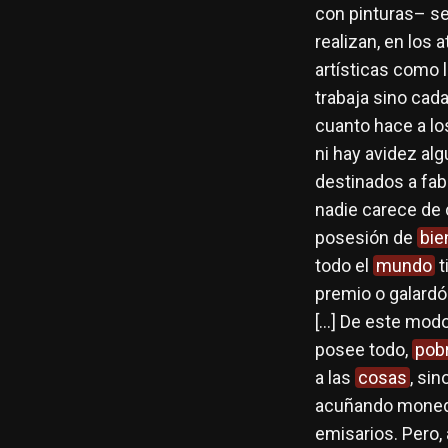
con pinturas– se
realizan, en los 
artísticas como 
trabaja sino cad
cuanto hace a lo
ni hay avidez al
destinados a fab
nadie carece de 
posesión de
bie
todo el
mundo
t
premio o galardó
[…] De este modo
posee todo,
pob
a las
cosas
, sin
acuñando moneda
emisarios. Pero, 