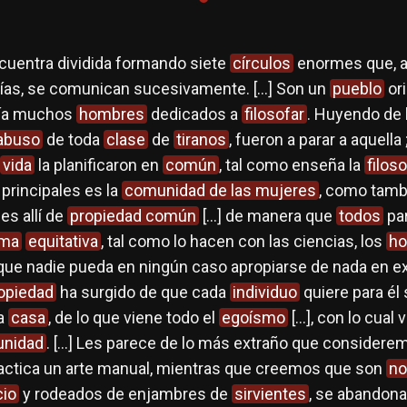
cuentra dividida formando siete
círculos
enormes que, a
vías, se comunican sucesivamente. […] Son un
pueblo
or
abía muchos
hombres
dedicados a
filosofar
. Huyendo de 
abuso
de toda
clase
de
tiranos
, fueron a parar a aquella
vida
la planificaron en
común
, tal como enseña la
filoso
principales es la
comunidad de las mujeres
, como tamb
 es allí de
propiedad común
[…] de manera que
todos
par
rma
equitativa
, tal como lo hacen con las ciencias, los
ho
 que nadie pueda en ningún caso apropiarse de nada en ex
opiedad
ha surgido de que cada
individuo
quiere para él
a
casa
, de lo que viene todo el
egoísmo
[…], con lo cual 
nidad
. […] Les parece de lo más extraño que consider
ractica un arte manual, mientras que creemos que son
no
cio
y rodeados de enjambres de
sirvientes
, se abandona