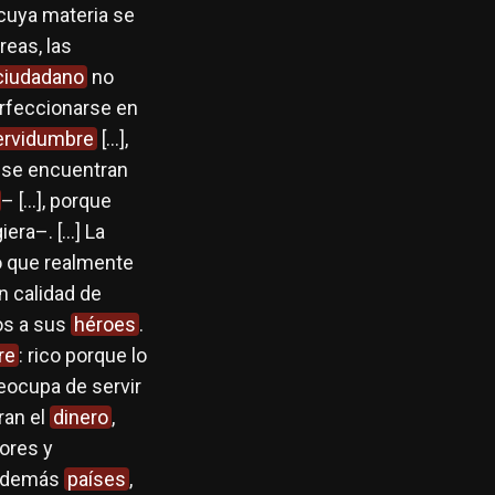
 cuya materia se
areas, las
ciudadano
no
erfeccionarse en
ervidumbre
[…],
 se encuentran
– […], porque
iera–. […] La
o que realmente
n calidad de
os a sus
héroes
.
re
: rico porque lo
eocupa de servir
oran el
dinero
,
ores y
s demás
países
,