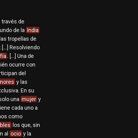
 través de
iundo de la
India
las tropelías de
 ; […] Resolviendo
fía
. […] Una de
ién ocurre con
ticipan del
nores
y las
clusiva. En su
 solo una
mujer
y
viene cada uno a
emos como
bles
los que, sin
n al
ocio
y la