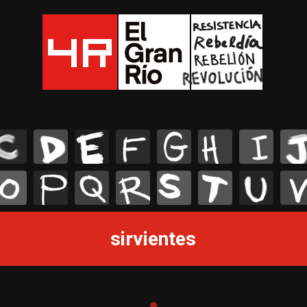
C
D
E
F
G
H
I
J
O
P
Q
R
S
T
U
V
sirvientes