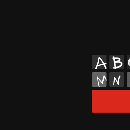
A
B
M
N