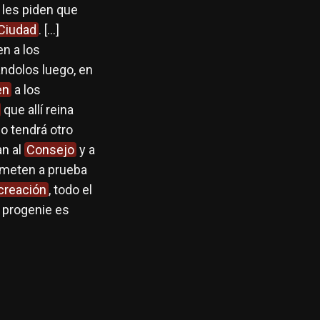
 les piden que
Ciudad
. […]
en a los
ándolos luego, en
en
a los
que allí reina
o tendrá otro
an al
Consejo
y a
ometen a prueba
creación
, todo el
a progenie es