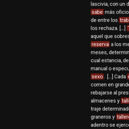
lascivia, con un 
sabe
más oficio
de entre los
tra
los rechaza. […]
aquel que sobresa
reserva
a los me
meses, determina
cual estancia, d
manual o especu
sexo
. […] Cada
comen en grande
rebajarse al pre
almacenes y
tal
traje determinado
graneros y
talle
adentro se ejerc