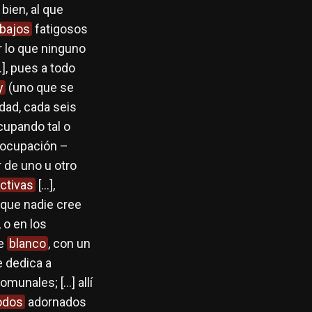
 bien, al que
abajos
fatigosos
 lo que ninguno
], pues a todo
y
(uno que se
idad, cada seis
cupando tal o
u ocupación –
r de uno u otro
ctivas
[…],
rque nadie cree
 o en los
e
blanco
, con un
 dedica a
munales; […] allí
odos
adornados