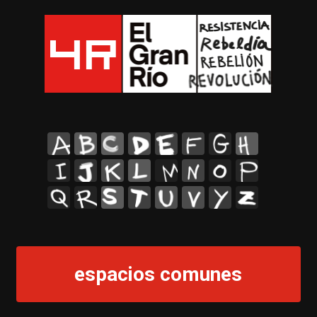
A
B
C
D
E
F
G
H
I
J
K
L
M
N
O
P
Q
R
S
T
U
V
Y
Z
espacios comunes