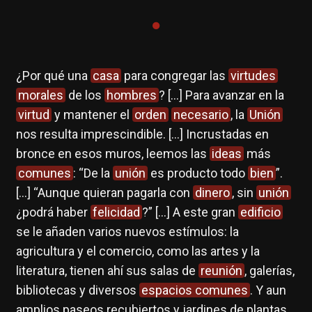
¿Por qué una
casa
para congregar las
virtudes
morales
de los
hombres
? […] Para avanzar en la
virtud
y mantener el
orden
necesario
, la
Unión
nos resulta imprescindible. […] Incrustadas en
bronce en esos muros, leemos las
ideas
más
comunes
: “De la
unión
es producto todo
bien
”.
[…] “Aunque quieran pagarla con
dinero
, sin
unión
¿podrá haber
felicidad
?” […] A este gran
edificio
se le añaden varios nuevos estímulos: la
agricultura y el comercio, como las artes y la
literatura, tienen ahí sus salas de
reunión
, galerías,
bibliotecas y diversos
espacios comunes
. Y aun
amplios paseos recubiertos y jardines de plantas