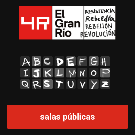
A
B
C
D
E
F
G
H
I
J
K
L
M
N
O
P
Q
R
S
T
U
V
Y
Z
salas públicas