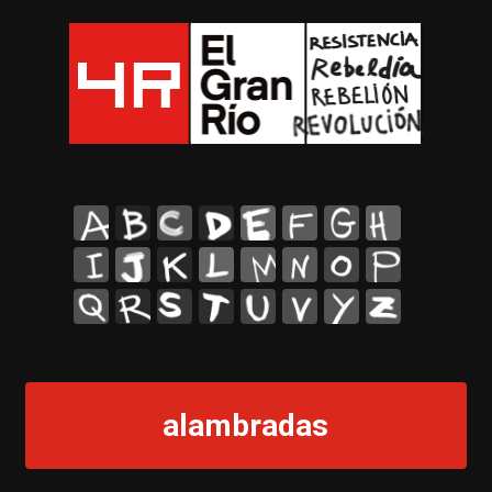
A
B
C
D
E
F
G
H
I
J
K
L
M
N
O
P
Q
R
S
T
U
V
Y
Z
alambradas