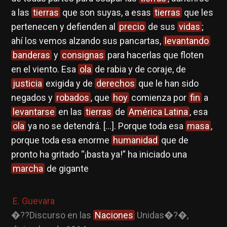
a las
tierras
que son suyas, a esas
tierras
que les
pertenecen y defienden al
precio
de sus
vidas
;
ahí los vemos alzando sus pancartas,
levantando
banderas
y
consignas
para hacerlas que floten
en el viento. Esa
ola
de rabia y de coraje, de
justicia
exigida y de
derechos
que le han sido
negados y
robados
, que
hoy
comienza por
fin
a
levantarse
en las
tierras
de
América Latina
, esa
ola
ya no se detendrá. […]. Porque toda esa
masa
,
porque toda esa enorme
humanidad
que de
pronto ha gritado “¡basta ya!” ha iniciado una
marcha
de gigante
E. Guevara
�??Discurso en las
Naciones
Unidas�?�,