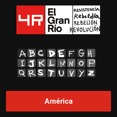
A
B
C
D
E
F
G
H
I
J
K
L
M
N
O
P
Q
R
S
T
U
V
Y
Z
América