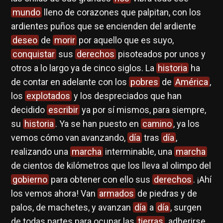
mundo
lleno de corazones que palpitan, con los
ardientes puños que se encienden del ardiente
deseo
de
morir
por aquello que es suyo,
conquistar
sus
derechos
pisoteados por unos y
otros a lo largo ya de cinco siglos. La
historia
ha
de contar en adelante con los
pobres
de
América
,
los
explotados
y los despreciados que han
decidido
escribir
ya por sí mismos, para siempre,
su
historia
. Ya se han puesto en
camino
, ya los
vemos cómo van avanzando,
día
tras
día
,
realizando una
marcha
interminable, una
marcha
de cientos de kilómetros que los lleva al olimpo del
gobierno
para obtener con ello sus
derechos
. ¡Ahí
los vemos ahora! Van
armados
de piedras y de
palos, de machetes, y avanzan
día
a
día
, surgen
de todas partes para ocupar las
tierras
, adherirse