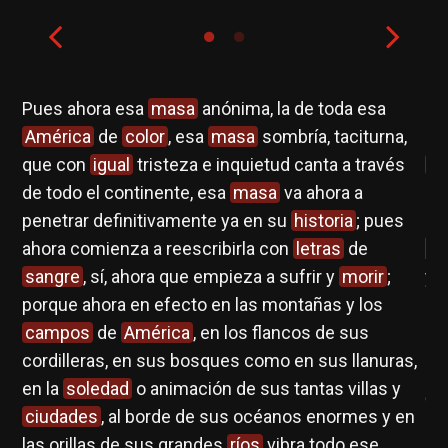
Pues ahora esa
masa
anónima, la de toda esa
So
América
de
color
, esa
masa
sombría, taciturna,
d
que con
igual
tristeza e inquietud canta a través
pa
dar
de todo el continente, esa
masa
va ahora a
Cu
a
penetrar definitivamente ya en su
historia
; pues
m
no,
ahora comienza a reescribirla con
letras
de
La
sangre
, sí, ahora que empieza a sufrir y
morir
;
y 
porque ahora en efecto en las montañas y los
campos
de
América
, en los flancos de sus
E.
cordilleras, en sus bosques como en sus llanuras,
re
??
en la
soledad
o animación de sus tantas villas y
de
ciudades
, al borde de sus océanos enormes y en
las orillas de sus grandes
ríos
vibra todo ese