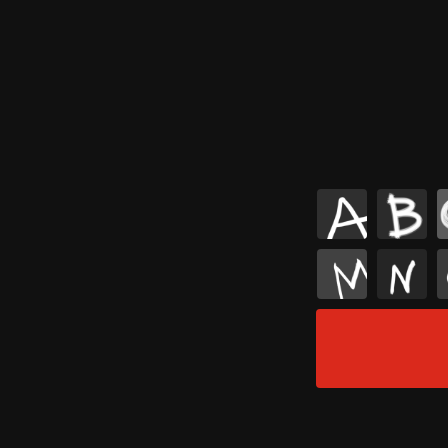
A
B
M
N