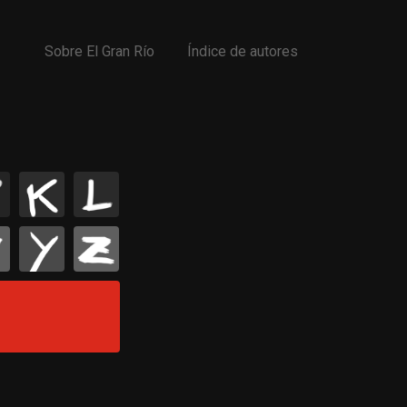
Sobre El Gran Río
Índice de autores
K
L
Y
Z