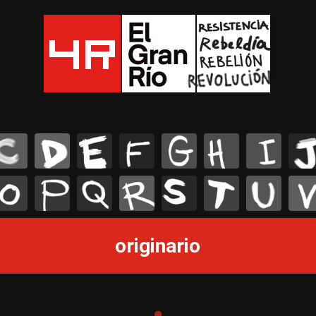
C
D
E
F
G
H
I
J
O
P
Q
R
S
T
U
V
originario