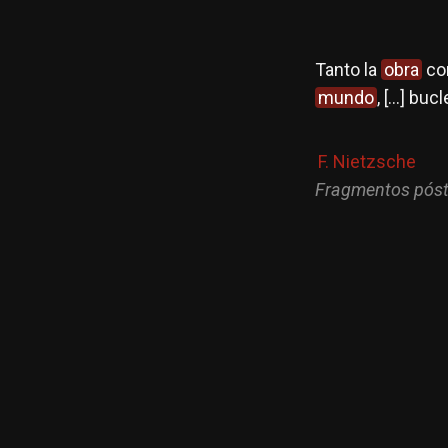
Tanto la
obra
co
mundo
, […] buc
F. Nietzsche
Fragmentos pós