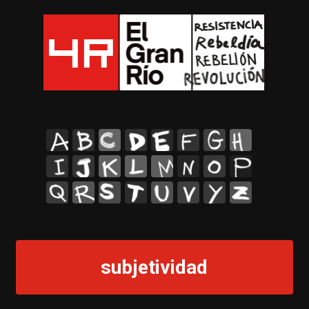
A
B
C
D
E
F
G
H
I
J
K
L
M
N
O
P
Q
R
S
T
U
V
Y
Z
subjetividad