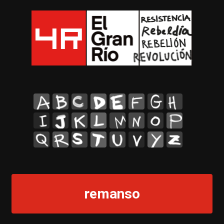
A
B
C
D
E
F
G
H
I
J
K
L
M
N
O
P
Q
R
S
T
U
V
Y
Z
remanso