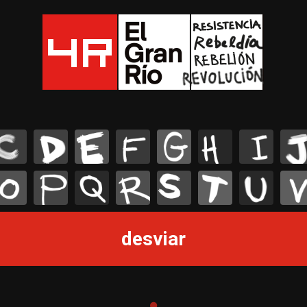
C
D
E
F
G
H
I
J
O
P
Q
R
S
T
U
V
desviar