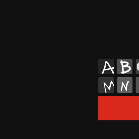
A
B
M
N