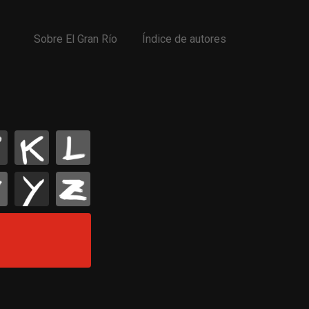
Sobre El Gran Río
Índice de autores
K
L
Y
Z