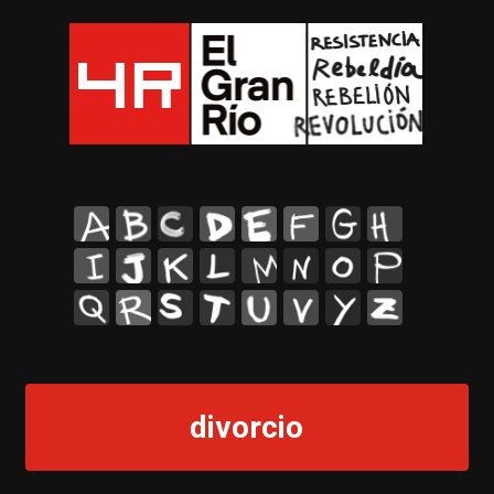
A
B
C
D
E
F
G
H
I
J
K
L
M
N
O
P
Q
R
S
T
U
V
Y
Z
divorcio