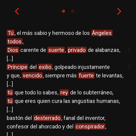
o
.
Tú
, el más sabio y hermoso de los
Ángeles
E
s
todos
,
[…]
i
Dios
carente de
suerte
,
privado
de alabanzas,
ne
 y
[...]
se
Príncipe
del
exilio
, golpeado injustamente
mo
y que,
vencido
, siempre más
fuerte
te levantas,
[...]
F.
tú
que todo lo sabes,
rey
de lo subterráneo,
Pe
tú
que eres quien cura las angustias humanas,
[...]
bastón del
desterrado
, fanal del inventor,
confesor del ahorcado y del
conspirador
,
[...]