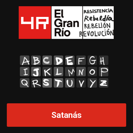
A
B
C
D
E
F
G
H
I
J
K
L
M
N
O
P
Q
R
S
T
U
V
Y
Z
Satanás