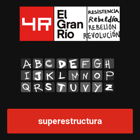
A
B
C
D
E
F
G
H
I
J
K
L
M
N
O
P
Q
R
S
T
U
V
Y
Z
superestructura