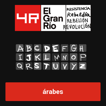
A
B
C
D
E
F
G
H
I
J
K
L
M
N
O
P
Q
R
S
T
U
V
Y
Z
árabes