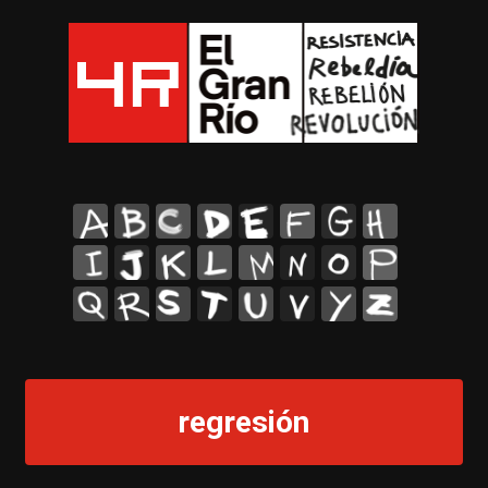
A
B
C
D
E
F
G
H
I
J
K
L
M
N
O
P
Q
R
S
T
U
V
Y
Z
regresión