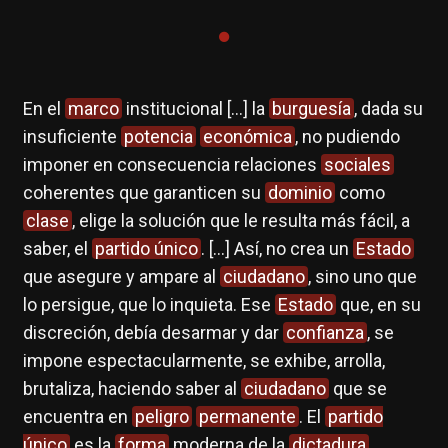
En el
marco
institucional […] la
burguesía
, dada su
insuficiente
potencia
económica
, no pudiendo
imponer en consecuencia relaciones
sociales
coherentes que garanticen su
dominio
como
clase
, elige la solución que le resulta más fácil, a
saber, el
partido único
. […] Así, no crea un
Estado
que asegure y ampare al
ciudadano
, sino uno que
lo persigue, que lo inquieta. Ese
Estado
que, en su
discreción, debía desarmar y dar
confianza
, se
impone espectacularmente, se exhibe, arrolla,
brutaliza, haciendo saber al
ciudadano
que se
encuentra en
peligro
permanente
. El
partido
único
es la
forma
moderna de la
dictadura