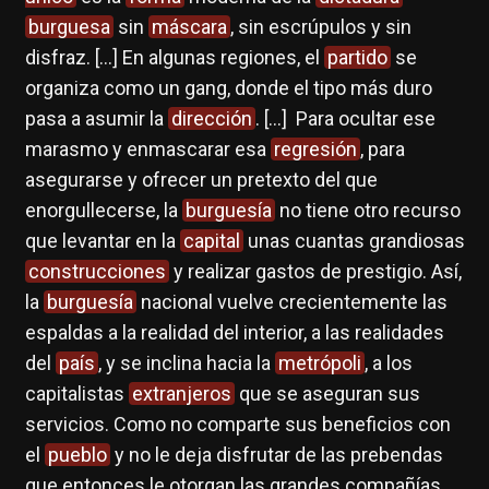
burguesa
sin
máscara
, sin escrúpulos y sin
disfraz. […] En algunas regiones, el
partido
se
organiza como un gang, donde el tipo más duro
pasa a asumir la
dirección
. […] Para ocultar ese
marasmo y enmascarar esa
regresión
, para
asegurarse y ofrecer un pretexto del que
enorgullecerse, la
burguesía
no tiene otro recurso
que levantar en la
capital
unas cuantas grandiosas
construcciones
y realizar gastos de prestigio. Así,
la
burguesía
nacional vuelve crecientemente las
espaldas a la realidad del interior, a las realidades
del
país
, y se inclina hacia la
metrópoli
, a los
capitalistas
extranjeros
que se aseguran sus
servicios. Como no comparte sus beneficios con
el
pueblo
y no le deja disfrutar de las prebendas
que entonces le otorgan las grandes compañías