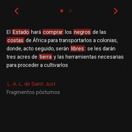
El
Estado
hará
comprar
los
negros
de las
En
costas
de África para transportarlos a colonias,
hu
donde, acto seguido, serán
libres
: se les darán
Pe
tres acres de
tierra
y las herramientas necesarias
a 
para proceder a cultivarlos
y 
la
ci
L.-A.-L. de Saint-Just
se
Fragmentos póstumos
a 
a
in
La
in