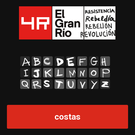
A
B
C
D
E
F
G
H
I
J
K
L
M
N
O
P
Q
R
S
T
U
V
Y
Z
costas