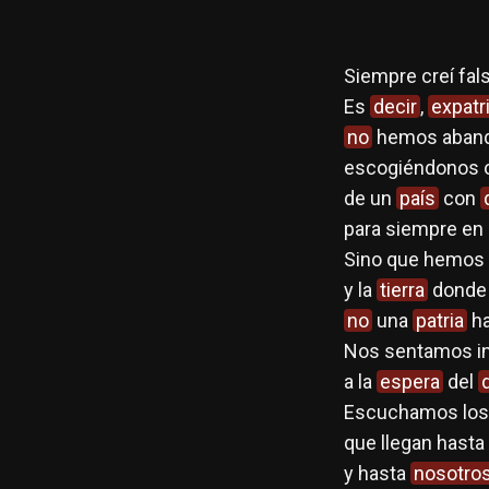
Siempre creí fal
Es
decir
,
expatr
no
hemos aband
escogiéndonos o
de un
país
con
para siempre en é
Sino que hemos
y la
tierra
donde 
no
una
patria
ha
Nos sentamos inq
a la
espera
del
Escuchamos lo
que llegan hast
y hasta
nosotro