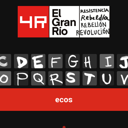
C
D
E
F
G
H
I
J
O
P
Q
R
S
T
U
V
ecos