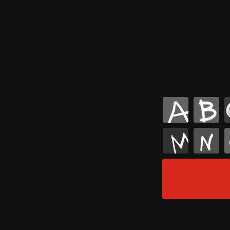
A
B
M
N