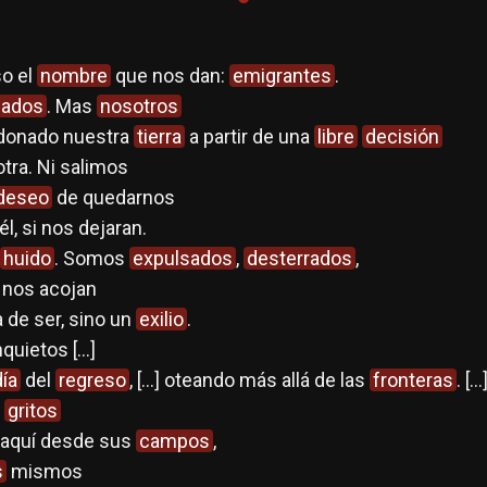
so el
nombre
que nos dan:
emigrantes
.
iados
. Mas
nosotros
onado nuestra
tierra
a partir de una
libre
decisión
tra. Ni salimos
deseo
de quedarnos
l, si nos dejaran.
huido
. Somos
expulsados
,
desterrados
,
nos acojan
 de ser, sino un
exilio
.
uietos [...]
día
del
regreso
, [...] oteando más allá de las
fronteras
. [...
s
gritos
a aquí desde sus
campos
,
s
mismos