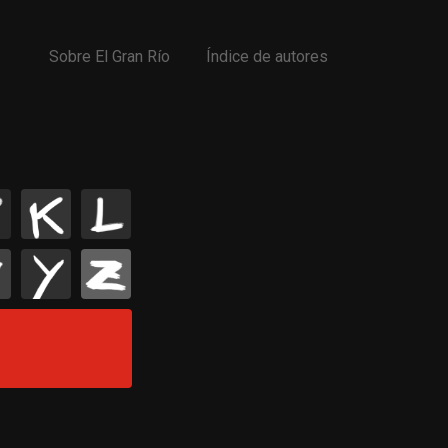
Sobre El Gran Río
Índice de autores
K
L
Y
Z