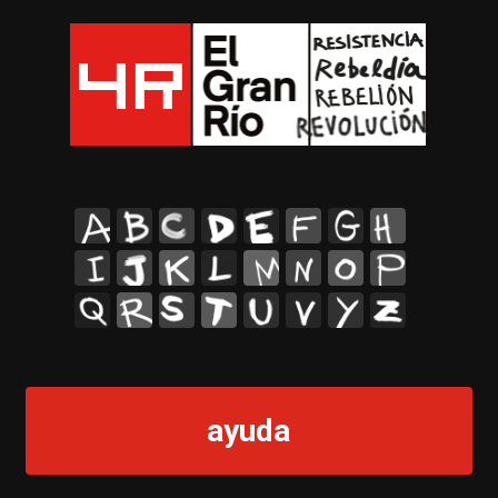
A
B
C
D
E
F
G
H
I
J
K
L
M
N
O
P
Q
R
S
T
U
V
Y
Z
ayuda