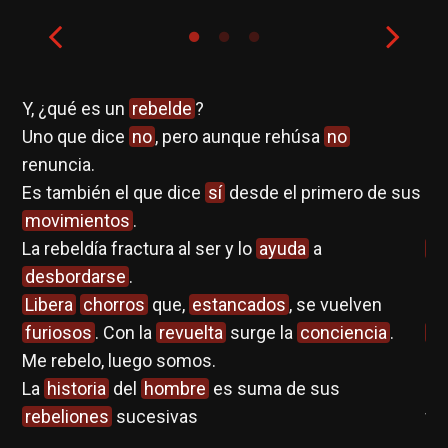
r
.
Y, ¿qué es un
rebelde
?
Un
Uno que dice
no
, pero aunque rehúsa
no
es
renuncia.
in
Es también el que dice
sí
desde el primero de sus
gr
movimientos
.
lo
La rebeldía fractura al ser y lo
ayuda
a
cu
desbordarse
.
em
Libera
chorros
que,
estancados
, se vuelven
pe
furiosos
. Con la
revuelta
surge la
conciencia
.
ví
e
Me rebelo, luego somos.
ha
La
historia
del
hombre
es suma de sus
se
os
rebeliones
sucesivas
fi