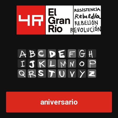
A
B
C
D
E
F
G
H
I
J
K
L
M
N
O
P
Q
R
S
T
U
V
Y
Z
aniversario