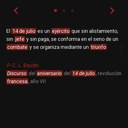
El
14 de julio
es un
ejército
que sin alistamiento,
La
sin
jefe
y sin paga, se conforma en el seno de un
de
os;
combate
y se organiza mediante un
triunfo
c
an
P.-C.-L. Baudin
Discurso
del
aniversario
del
14 de julio
, revolución
C.
francesa
, año VII
Cli