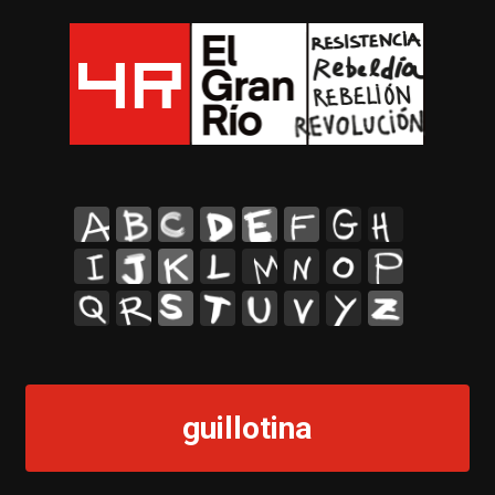
A
B
C
D
E
F
G
H
I
J
K
L
M
N
O
P
Q
R
S
T
U
V
Y
Z
guillotina