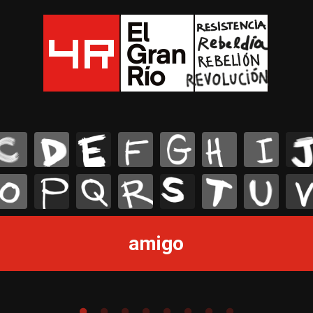
C
D
E
F
G
H
I
J
O
P
Q
R
S
T
U
V
amigo