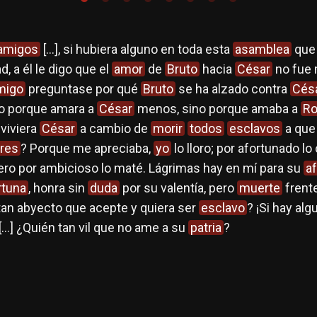
amigos
[…], si hubiera alguno en toda esta
asamblea
que 
, a él le digo que el
amor
de
Bruto
hacia
César
no fue 
migo
preguntase por qué
Bruto
se ha alzado contra
Cés
No porque amara a
César
menos, sino porque amaba a
R
 viviera
César
a cambio de
morir
todos
esclavos
a que
bres
? Porque me apreciaba,
yo
lo lloro; por afortunado lo
ero por ambicioso lo maté. Lágrimas hay en mí para su
a
rtuna
, honra sin
duda
por su valentía, pero
muerte
frent
tan abyecto que acepte y quiera ser
esclavo
? ¡Si hay alg
[…] ¿Quién tan vil que no ame a su
patria
?