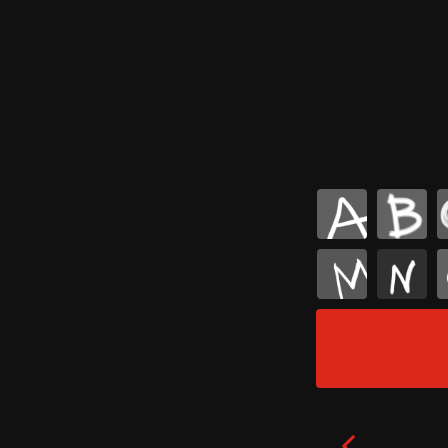
A
B
M
N