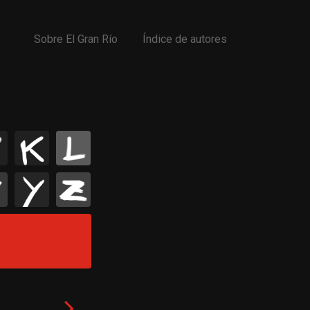
Sobre El Gran Río
Índice de autores
K
L
Y
Z