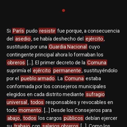
Si
París
pudo
resistir
fue porque, a consecuencia
del
asedio
, se había deshecho del
ejército
,
sustituido por una
Guardia Nacional
cuyo
contingente principal ahora lo formaban los
obreros
[…]. El primer decreto de la
Comuna
suprimía el
ejército
permanente
, sustituyéndolo
por el
pueblo armado
. La
Comuna
estaba
conformada por los consejeros municipales
elegidos en cada distrito mediante
sufragio
universal
,
todos
responsables y revocables en
todo
momento
. […] Desde los Consejeros para
abajo
,
todos
los cargos
públicos
debían ejercer
su
trabajo
con
salarios obreros
[…]. Como los