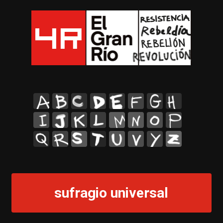
A
B
C
D
E
F
G
H
I
J
K
L
M
N
O
P
Q
R
S
T
U
V
Y
Z
sufragio universal