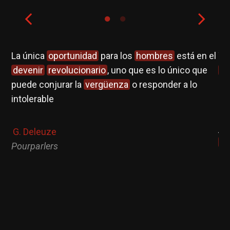
La única
oportunidad
para los
hombres
está en el
Ya
devenir
revolucionario
, uno que es lo único que
ev
puede conjurar la
vergüenza
o responder a lo
ép
e
intolerable
he
la
jo
G. Deleuze
Fl
Pourparlers
No
el
vez
qu
lo
 de
te
die
es
de
de