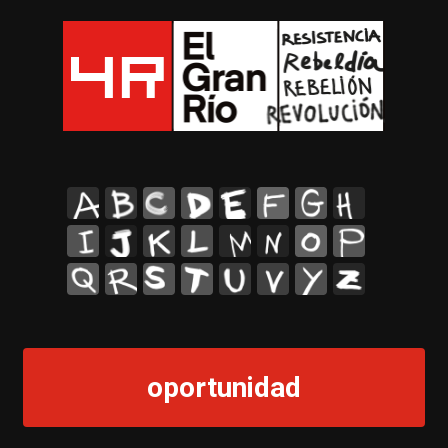
A
B
C
D
E
F
G
H
I
J
K
L
M
N
O
P
Q
R
S
T
U
V
Y
Z
oportunidad