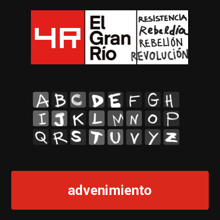
A
B
C
D
E
F
G
H
I
J
K
L
M
N
O
P
Q
R
S
T
U
V
Y
Z
advenimiento