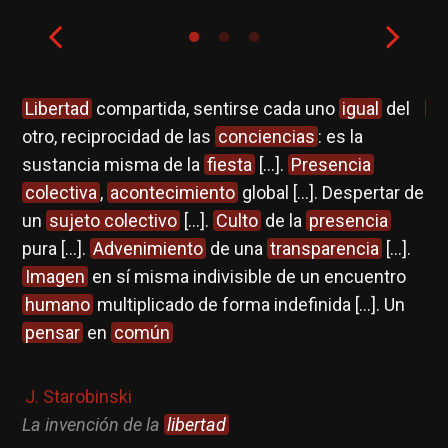
ue
Libertad
compartida, sentirse cada uno
igual
del
In
otro, reciprocidad de las
conciencias
: es la
sustancia misma de la
fiesta
[...].
Presencia
E.
colectiva
,
acontecimiento
global [...]. Despertar de
Co
un
sujeto colectivo
[...].
Culto
de la
presencia
pura [...].
Advenimiento
de una
transparencia
[...].
Imagen
en sí misma indivisible de un encuentro
humano
multiplicado de forma indefinida [...]. Un
pensar
en
común
J. Starobinski
La invención de la
libertad