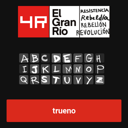
A
B
C
D
E
F
G
H
I
J
K
L
M
N
O
P
Q
R
S
T
U
V
Y
Z
trueno