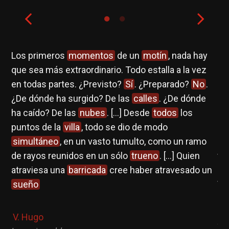
Los primeros
momentos
de un
motín
, nada hay
I
que sea más extraordinario. Todo estalla a la vez
en todas partes. ¿Previsto?
Sí
. ¿Preparado?
No
.
Oc
¿De dónde ha surgido? De las
calles
. ¿De dónde
ha caído? De las
nubes
. […] Desde
todos
los
[…]
puntos de la
villa
, todo se dio de modo
simultáneo
, en un vasto tumulto, como un ramo
So
de rayos reunidos en un sólo
trueno
. […] Quien
va
atraviesa una
barricada
cree haber atravesado un
sueño
V
la
V. Hugo
Ya