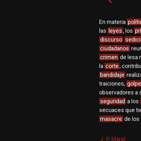
rtad
, debía comenzar por tomar
En materia
polít
rma que raya en la obsesión; ya se trate
las
leyes
, los
pr
era el capricho
sanguinario
de una
discurso
sedic
 de las propias obras de
teatro
en que
ciudadanos
reun
olutismo
, el tema
carcelario
reaparece
crimen
de lesa 
r acto de la
Revolución francesa
–la
la
corte
, contri
sión
, el
hecho
corresponde claramente
bandidaje
reali
ciencia
colectiva
traiciones,
golpe
observadores a 
seguridad
a los
secuaces que ti
masacre
de los
J -P. Marat