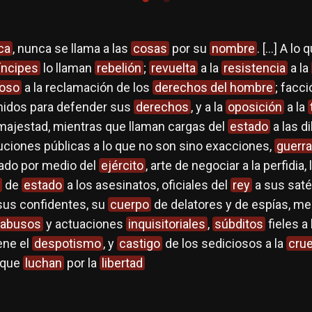
ica
, nunca se llama a las
cosas
por su
nombre
. […] A lo
íncipes
lo llaman
rebelión
;
revuelta
a la
resistencia
a la
ioso
a la reclamación de los
derechos del hombre
; facci
idos para defender sus
derechos
, y a la
oposición
a la
majestad, mientras que llaman cargas del
estado
a las d
buciones públicas a lo que no son sino exacciones,
guerra
zado por medio del
ejército
, arte de negociar a la perfidia,
de
estado
a los asesinatos, oficiales del
rey
a sus satél
sus confidentes, su
cuerpo
de delatores y de espías, me
abusos
y actuaciones
inquisitoriales
,
súbditos
fieles a 
ene el
despotismo
, y
castigo
de los sediciosos a la
crue
 que
luchan
por la
libertad