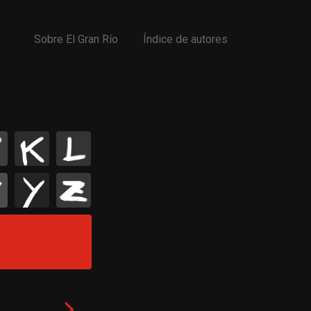
Sobre El Gran Río
Índice de autores
K
L
Y
Z