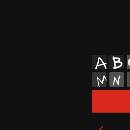
A
B
M
N