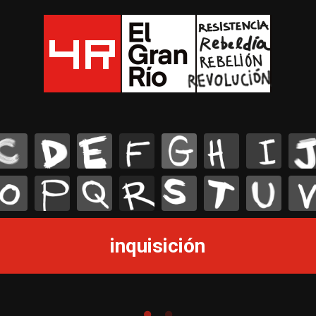
C
D
E
F
G
H
I
J
O
P
Q
R
S
T
U
V
inquisición