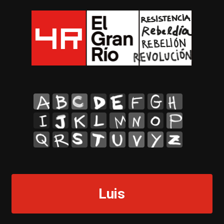
A
B
C
D
E
F
G
H
I
J
K
L
M
N
O
P
Q
R
S
T
U
V
Y
Z
Luis