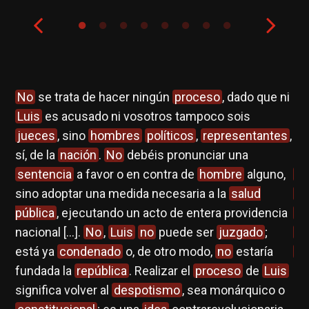
No
se trata de hacer ningún
proceso
, dado que ni
Lo
Luis
es acusado ni vosotros tampoco sois
el
e
jueces
, sino
hombres
políticos
,
representantes
,
inv
sí, de la
nación
.
No
debéis pronunciar una
pa
s,
sentencia
a favor o en contra de
hombre
alguno,
ci
sino adoptar una medida necesaria a la
salud
Lu
pública
, ejecutando un acto de entera providencia
ju
nacional […].
No
,
Luis
no
puede ser
juzgado
;
n
jo
está ya
condenado
o, de otro modo,
no
estaría
re
 de
fundada la
república
. Realizar el
proceso
de
Luis
de
n
significa volver al
despotismo
, sea monárquico o