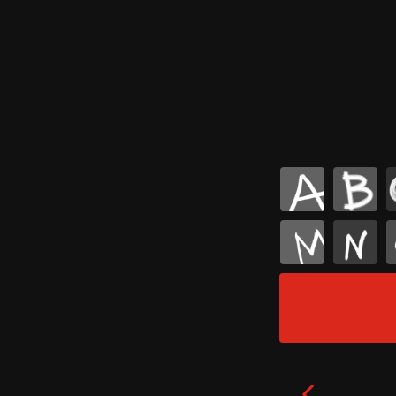
A
B
M
N