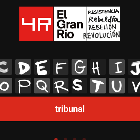
C
D
E
F
G
H
I
J
O
P
Q
R
S
T
U
V
tribunal