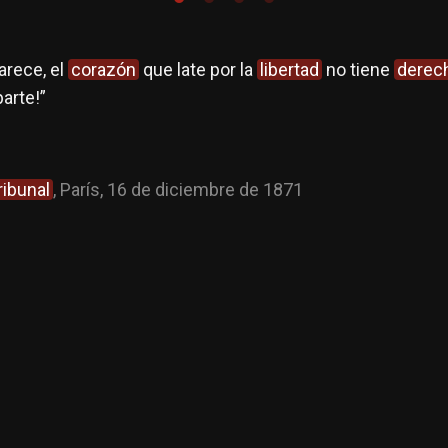
arece, el
corazón
que late por la
libertad
no tiene
derec
parte!”
ribunal
, París, 16 de diciembre de 1871