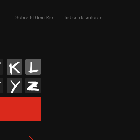
Sobre El Gran Río
Índice de autores
K
L
Y
Z