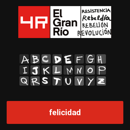
A
B
C
D
E
F
G
H
I
J
K
L
M
N
O
P
Q
R
S
T
U
V
Y
Z
felicidad