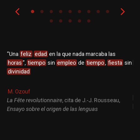
n
“Una
feliz
edad
en la que nada marcaba las
El
horas
”,
tiempo
sin
empleo
de
tiempo
,
fiesta
sin
pu
divinidad
[…
de
pr
M. Ozouf
pa
La Fête revolutionnaire
, cita de J.-J. Rousseau,
Re
Ensayo sobre el origen de las lenguas
to
co
tr