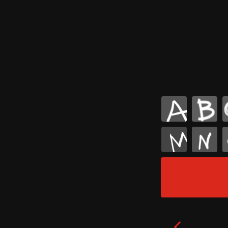
A
B
M
N