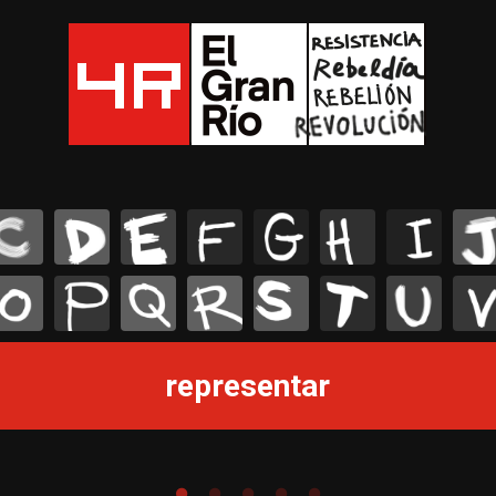
C
D
E
F
G
H
I
J
O
P
Q
R
S
T
U
V
representar