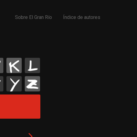
Sobre El Gran Río
Índice de autores
K
L
Y
Z