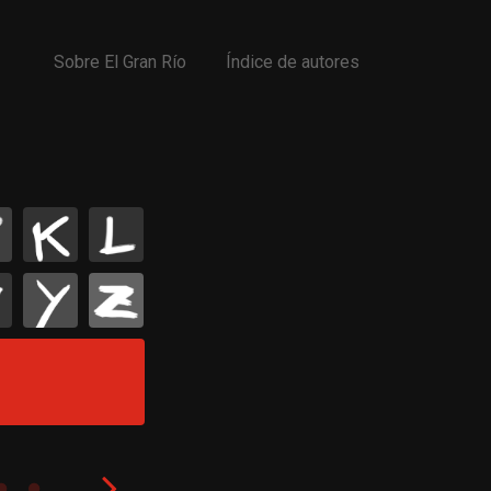
Sobre El Gran Río
Índice de autores
K
L
Y
Z