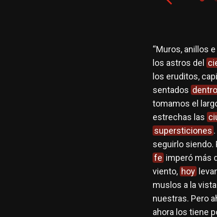
que es un necio, mas quien la
sabe
y
“Muros, anillos e
al
!
los astros del
ci
los eruditos, ca
sentados
dentr
tomamos el largo
estrechas las
c
supersticiones
seguirlo siendo.
fe
imperó más d
viento,
hoy
levan
muslos a la vist
nuestras. Pero a
ahora los tiene 