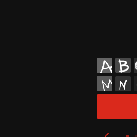
A
B
M
N