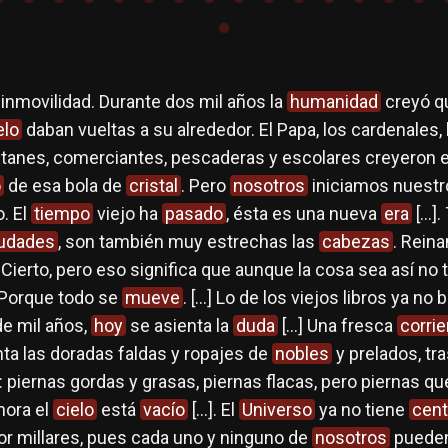
 inmovilidad. Durante dos mil años la
humanidad
creyó qu
elo
daban vueltas a su alrededor. El Papa, los cardenales,
pitanes, comerciantes, pescaderas y escolares creyeron e
o
de esa bola de
cristal
. Pero
nosotros
iniciamos nuest
. El
tiempo
viejo ha
pasado
, ésta es una nueva
era
[…].
iudades
, son también muy estrechas las
cabezas
. Reina
. Cierto, pero eso significa que aunque la cosa sea así no
 Porque todo se
mueve
. […] Lo de los viejos libros ya no 
e mil años,
hoy
se asienta la
duda
[…] Una fresca
corrie
ta las doradas faldas y ropajes de
nobles
y prelados, tr
a: piernas gordas y grasas, piernas flacas, pero piernas q
hora el
cielo
está
vacío
[…]. El
Universo
ya no tiene
cent
por millares, pues cada uno y ninguno de
nosotros
pueden