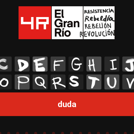
C
D
E
F
G
H
I
J
O
P
Q
R
S
T
U
V
duda