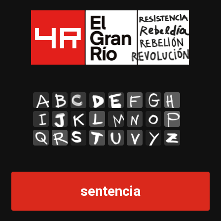
A
B
C
D
E
F
G
H
I
J
K
L
M
N
O
P
Q
R
S
T
U
V
Y
Z
sentencia