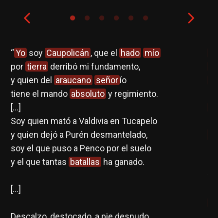
a
“
Yo
soy
Caupolicán
, que el
hado
mío
N
tra
por
tierra
derribó mi fundamento,
Lu
y quien del
araucano
señor
ío
ju
tiene el mando
absoluto
y regimiento.
sí,
[…]
se
o
Soy quien mató a Valdivia en Tucapelo
si
y quien dejó a Purén desmantelado,
pú
sía
soy el que puso a Penco por el suelo
na
y el que tantas
batallas
ha ganado.
es
fu
[…]
sig
co
Descalzo, destocado, a pie desnudo,
da