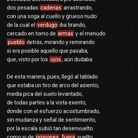
dos pesadas
cadenas
arrastrando,
en
con una soga al cuello y grueso nudo
ma
de la cual el
verdugo
iba tirando,
se
cercado en torno de
armas
y el menudo
re
pueblo
detrás, mirando y remirando
es
si era posible aquello que pasaba,
que, visto por los
ojos
, aún dudaba.
M.
Di
De esta manera, pues, llegó al tablado
que estaba un tiro de arco del asiento,
media pica del suelo levantado,
de todas partes a la vista exento,
donde con el esfuerzo acostumbrado,
sin mudanza y señal de sentimiento,
por la escala subió tan desenvuelto
como si de
prisiones
fuera
suelto.