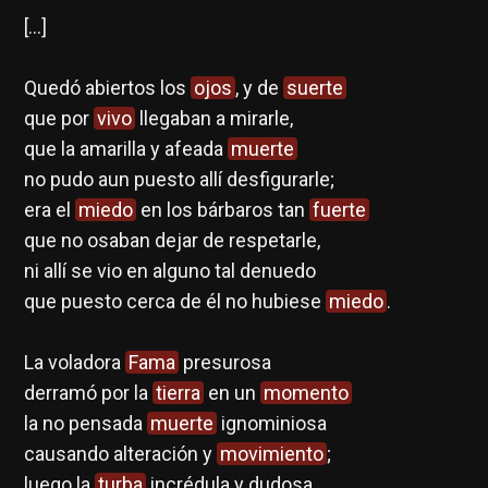
[…]
Quedó abiertos los
ojos
, y de
suerte
que por
vivo
llegaban a mirarle,
que la amarilla y afeada
muerte
no pudo aun puesto allí desfigurarle;
era el
miedo
en los bárbaros tan
fuerte
que no osaban dejar de respetarle,
ni allí se vio en alguno tal denuedo
que puesto cerca de él no hubiese
miedo
.
La voladora
Fama
presurosa
derramó por la
tierra
en un
momento
la no pensada
muerte
ignominiosa
causando alteración y
movimiento
;
luego la
turba
incrédula y dudosa,