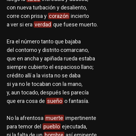
con nueva turbación y desaliento,
corre con prisa y
corazón
incierto
a ver si era
verdad
que fuese muerto.
Era el número tanto que bajaba
del contorno y distrito comarcano,
que en ancha y apiñada rueda estaba
siempre cubierto el espacioso llano;
crédito allí a la vista no se daba
si ya no le tocaban con la mano,
y, aun tocado, después les parecía
que era cosa de
sueño
o fantasía.
No la afrentosa
muerte
impertinente
para temor del
pueblo
ejecutada,
ni la falta de un
hombre
así eminente,