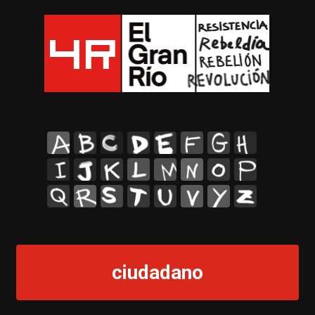
A
B
C
D
E
F
G
H
I
J
K
L
M
N
O
P
Q
R
S
T
U
V
Y
Z
ciudadano