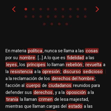
r
En materia
política
, nunca se llama a las
cosas
De
as
por su
nombre
. […] A lo que es
fidelidad
a las
ll
n
leyes
, los
príncipes
lo llaman
rebelión
;
revuelta
a
de
la
resistencia
a la
opresión
;
discurso
sedicioso
viv
a la reclamación de los
derechos del hombre
;
si
facción al
cuerpo
de
ciudadanos
reunidos para
de
defender sus
derechos
, y a la
oposición
a la
no
tiranía
la llaman
crimen
de lesa majestad,
pr
mientras que llaman cargas del
estado
a las
Ha