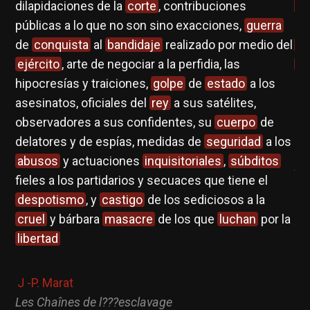
dilapidaciones de la
corte
, contribuciones
vi
públicas a lo que no son sino exacciones,
guerra
de
de
conquista
al
bandidaje
realizado por medio del
op
ejército
, arte de negociar a la perfidia, las
vi
hipocresías y traiciones,
golpe
de
estado
a los
ca
asesinatos, oficiales del
rey
a sus satélites,
pr
observadores a sus confidentes, su
cuerpo
de
delatores y de espías, medidas de
seguridad
a los
J 
abusos
y actuaciones
inquisitoriales
,
súbditos
Le
fieles a los partidarios y secuaces que tiene el
despotismo
, y
castigo
de los sediciosos a la
cruel
y bárbara
masacre
de los que
luchan
por la
libertad
J -P. Marat
Les Chaînes de l???esclavage