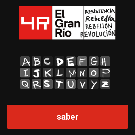
A
B
C
D
E
F
G
H
I
J
K
L
M
N
O
P
Q
R
S
T
U
V
Y
Z
saber