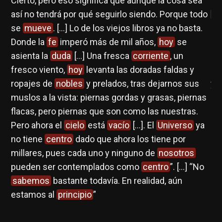
Cierto, pero eso significa que aunque la cosa sea
ab
así no tendrá por qué seguirlo siendo. Porque todo
ma
se
mueve
. […] Lo de los viejos libros ya no basta.
el
Donde la
fe
imperó más de mil años,
hoy
se
as
asienta la
duda
[…] Una fresca
corriente
, un
de
fresco viento,
hoy
levanta las doradas faldas y
qu
ropajes de
nobles
y prelados, tras dejarnos sus
y 
muslos a la vista: piernas gordas y grasas, piernas
flacas, pero piernas que son como las nuestras.
Gé
Pero ahora el
cielo
está
vacío
[…]. El
Universo
ya
no tiene
centro
dado que ahora los tiene por
millares, pues cada uno y ninguno de
nosotros
pueden ser contemplados como
centro
”. […] “No
sabemos
bastante todavía. En realidad, aún
estamos al
principio
”