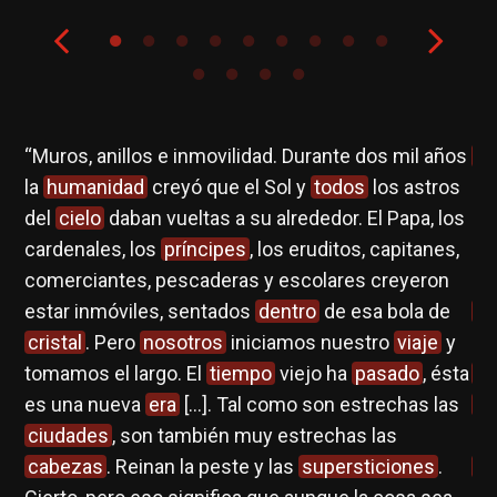
se
“Muros, anillos e inmovilidad. Durante dos mil años
Ev
es
la
humanidad
creyó que el Sol y
todos
los astros
del
cielo
daban vueltas a su alrededor. El Papa, los
La 
cardenales, los
príncipes
, los eruditos, capitanes,
h
comerciantes, pescaderas y escolares creyeron
Re
estar inmóviles, sentados
dentro
de esa bola de
c
cristal
. Pero
nosotros
iniciamos nuestro
viaje
y
ár
tomamos el largo. El
tiempo
viejo ha
pasado
, ésta
Di
es una nueva
era
[…]. Tal como son estrechas las
mo
ciudades
, son también muy estrechas las
ni
cabezas
. Reinan la peste y las
supersticiones
.
du