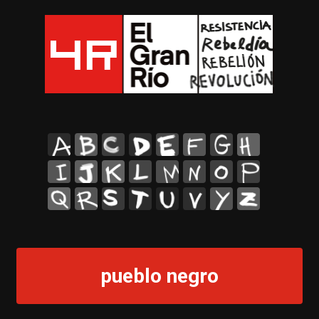
A
B
C
D
E
F
G
H
I
J
K
L
M
N
O
P
Q
R
S
T
U
V
Y
Z
pueblo negro