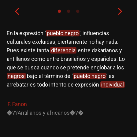
no
En la expresión ‘
pueblo negro
’, influencias
Ci
l
culturales excluidas, ciertamente no hay nada.
hi
Pues existe tanta
diferencia
entre dakarianos y
im
antillanos como entre brasileños y españoles. Lo
ci
ino
que se busca cuando se pretende englobar a los
in
ia
negros
bajo el término de ‘
pueblo negro
’ es
pa
arrebatarles todo intento de expresión
individual
de
F. Fanon
F.
�??Antillanos y africanos�?�
Pe