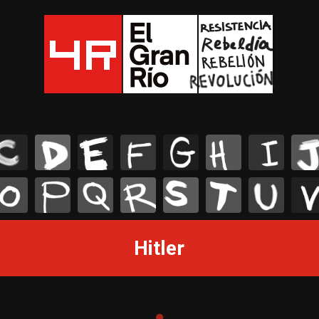
C
D
E
F
G
H
I
J
O
P
Q
R
S
T
U
V
Hitler