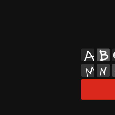
A
B
M
N