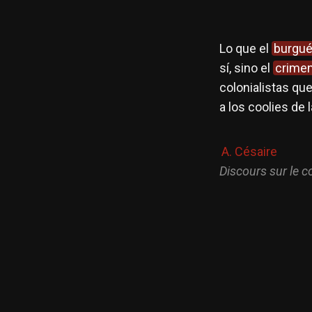
Lo que el
burgu
sí, sino el
crime
colonialistas qu
a los coolies de 
A. Césaire
Discours sur le c