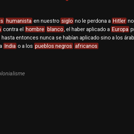
és
humanista
en nuestro
siglo
no le perdona a
Hitler
no
n
contra el
hombre
blanco
, el haber aplicado a
Europa
p
e hasta entonces nunca se habían aplicado sino a los ár
la
India
o a los
pueblos negros
africanos
olonialisme