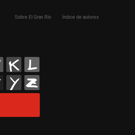
Sobre El Gran Río
Índice de autores
K
L
Y
Z