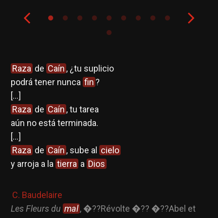
Raza
de
Caín
, ¿tu suplicio
Se
das
podrá tener nunca
fin
?
el
[...]
u
u
Raza
de
Caín
, tu tarea
es
aún no está terminada.
In
[...]
s
s
,
Raza
de
Caín
, sube al
cielo
pr
y arroja a la
tierra
a
Dios
es
en
inf
C. Baudelaire
Les Fleurs du
mal
, �??Révolte �?? �??Abel et