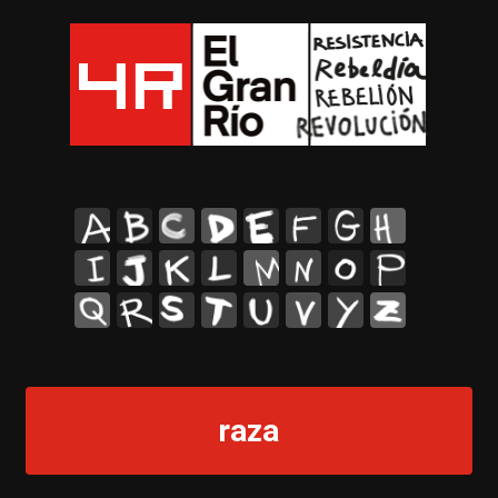
A
B
C
D
E
F
G
H
I
J
K
L
M
N
O
P
Q
R
S
T
U
V
Y
Z
raza