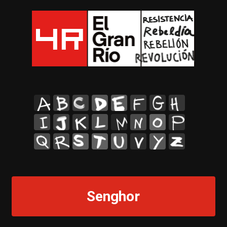
A
B
C
D
E
F
G
H
I
J
K
L
M
N
O
P
Q
R
S
T
U
V
Y
Z
Senghor