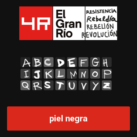
A
B
C
D
E
F
G
H
I
J
K
L
M
N
O
P
Q
R
S
T
U
V
Y
Z
piel negra