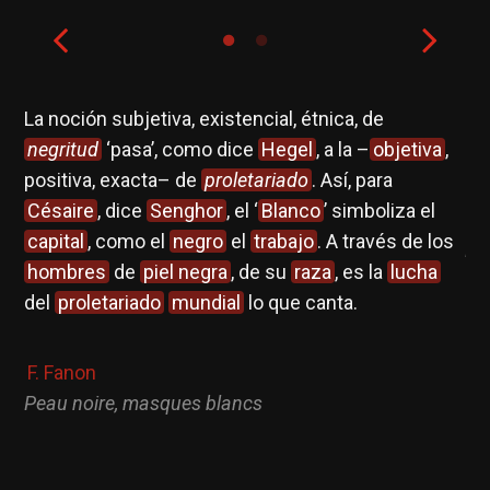
La noción subjetiva, existencial, étnica, de
El
negritud
‘pasa’, como dice
Hegel
, a la –
objetiva
,
do
positiva, exacta– de
proletariado
. Así, para
Césaire
, dice
Senghor
, el ‘
Blanco
’ simboliza el
K.
capital
, como el
negro
el
trabajo
. A través de los
El
hombres
de
piel negra
, de su
raza
, es la
lucha
del
proletariado
mundial
lo que canta.
F. Fanon
Peau noire, masques blancs